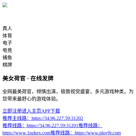
真人
体育
电子
电竞
捕鱼
棋牌
美女荷官 · 在线发牌
全网最美荷官，倾情出演，极致视觉盛宴，多元游戏种类，为
您带来最舒心的游戏体验。
立即注册
进入主页
APP下载
推荐主线路：
https://34.96.227.59:31202
推荐线路：
https://34.96.227.59:31201
推荐线路：
https://www.1nzkex.com
推荐线路：
https://www.plov9r.com