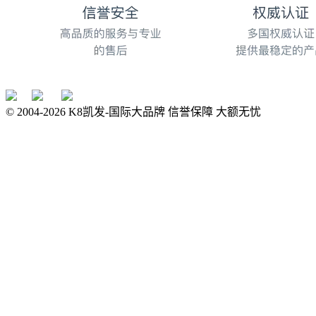
© 2004-
2026
K8凯发-国际大品牌 信誉保障 大额无忧