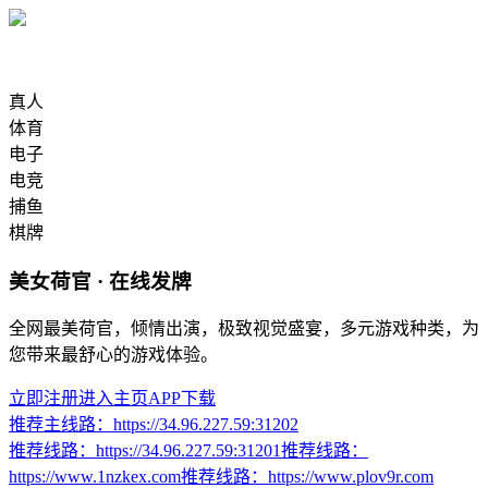
真人
体育
电子
电竞
捕鱼
棋牌
美女荷官 · 在线发牌
全网最美荷官，倾情出演，极致视觉盛宴，多元游戏种类，为
您带来最舒心的游戏体验。
立即注册
进入主页
APP下载
推荐主线路：
https://34.96.227.59:31202
推荐线路：
https://34.96.227.59:31201
推荐线路：
https://www.1nzkex.com
推荐线路：
https://www.plov9r.com