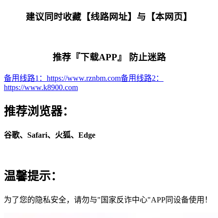
建议同时收藏【线路网址】与【本网页】
推荐『下载APP』 防止迷路
备用线路
1
：
https://www.rznbm.com
备用线路
2
：
https://www.k8900.com
推荐浏览器：
谷歌、Safari、火狐、Edge
温馨提示：
为了您的隐私安全，请勿与"国家反诈中心"APP同设备使用！